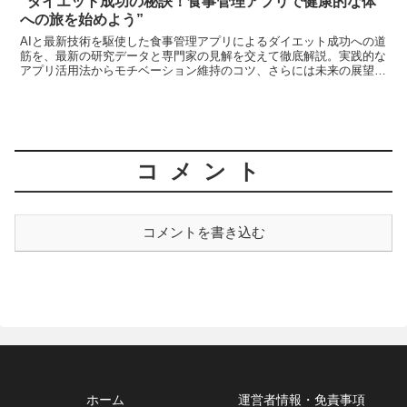
“ダイエット成功の秘訣！食事管理アプリで健康的な体
への旅を始めよう”
AIと最新技術を駆使した食事管理アプリによるダイエット成功への道
筋を、最新の研究データと専門家の見解を交えて徹底解説。実践的な
アプリ活用法からモチベーション維持のコツ、さらには未来の展望ま
で詳しくご紹介。科学的根拠に基づく効果的な健康管理と体重減少を
実現するための具体的な戦略を学べます。
コメント
コメントを書き込む
ホーム
運営者情報・免責事項