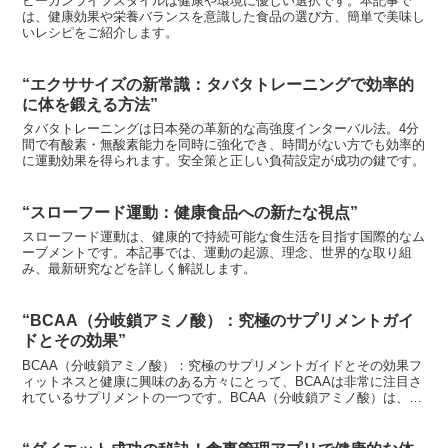
ビーガンライフスタイルは健康や環境に優しい選択です。本記事で
は、健康効果や栄養バランスを意識した食品の選び方、簡単で美味し
いレシピをご紹介します。
“エクササイズの新常識：タバタトレーニングで効率的
に体を鍛える方法”
タバタトレーニングは日本発の革新的な高強度インターバル法。4分
間で有酸素・無酸素能力を同時に強化でき、時間がない方でも効率的
に運動効果を得られます。安全策と正しい負荷設定が成功の鍵です。
“スローフード運動：健康食品への新たな視点”
スローフード運動は、健康的で持続可能な食生活を目指す国際的なム
ーブメントです。本記事では、運動の起源、理念、世界的な取り組
み、最新研究などを詳しく解説します。
“BCAA（分岐鎖アミノ酸）：究極のサプリメントガイ
ドとその効果”
BCAA（分岐鎖アミノ酸）：究極のサプリメントガイドとその効果フ
ィットネスと健康に興味のある方々にとって、BCAAは非常に注目さ
れているサプリメントの一つです。BCAA（分岐鎖アミノ酸）は、バ
リン、ロイシン、イソロイシンという3つの必須アミ...