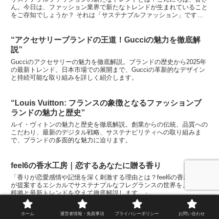
ん。今日は、ファッション業界で新たなトレンドが生まれていること
をご存知でしょうか？ それは「サステナブルファッション」です。
これは、環境に優しく、持続可能な方法で作られたファッシ...
“アクセサリーブランドの王道！Gucciの魅力を徹底解
説”
Gucciのアクセサリーの魅力を徹底解説。ブランドの歴史から2025年
の最新トレンド、日本市場での展開まで、Gucciの革新的なデザイン
と持続可能な取り組みを詳しく紹介します。
“Louis Vuitton: フランスの象徴となるファッションブ
ランドの魅力と歴史”
ルイ・ヴィトンの魅力と歴史を徹底解説。創業からの伝統、品質への
こだわり、最新のデジタル戦略、サステナビリティへの取り組みま
で、ブランドの多面的な魅力に迫ります。
feel6の香水工房｜恋するあなたに贈る香り
「香りが恋愛感情や記憶を深く刺激する理由とは？feel6の香水工房
が提案するエシカルでサステナブルなフレグランスの世界を、科学的
根拠と最新トレンドを交えて徹底解説します。」
ホーム
運営者情報・免責事項
プライバシーポリシー
お問い合わせ
“ヒッピー運動: ファッションの歴史におけるその革命的