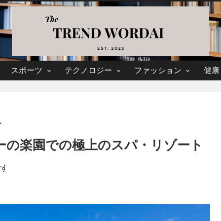
スポーツ
テクノロジー
ファッション
健康
ト
: フィジーの楽園での極上のスパ・リゾート
す