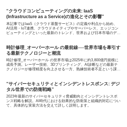
“クラウドコンピューティングの未来: IaaS
(Infrastructure as a Service)の進化とその影響”
本記事ではIaaS（クラウド基盤サービス）の定義や利点から始め、
AI活用・IoT連携、クラウドネイティブやサーバーレス、エッジコン
ピューティングといった最新のトレンド、世界および日本市場のデー
タ、中小企業の導入事例集、課題（コスト・セキュリティ・ロックイ
ン）まで、今後5年間をまるっと見据えた戦略的視点で詳しく解説し
ます。
時計修理_オーバーホール の最前線──世界市場を牽引す
る最新テクノロジーと潮流
時計修理_オーバーホール の世界市場は2025年に約3,800億円規模に
成長予測。レーザー技術、3Dプリンティング、AI診断などの最新テ
クノロジーが修理精度を向上させる一方、熟練技術者不足という課題
も。日本市場の特徴や今後の展望まで、時計修理業界の最前線を徹底
解説します。
“サイバーセキュリティとインシデントレスポンス: デジ
タル世界での防衛戦略”
2023年最新のサイバーセキュリティ脅威動向とインシデントレスポ
ンス戦略を解説。AI時代における効果的な防衛策と組織的対応につい
て、具体的な実装方法を交えて詳しく説明します。