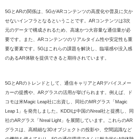
5GとARの関係は、5GがARコンテンツの高度化や普及に欠か
せないインフラとなるということです。ARコンテンツは3次
元のデータで構成されるため、高速かつ大容量な通信量が必
要です。また、ARコンテンツのリアルタイム性や安定性も重
要な要素です。5Gはこれらの課題を解決し、臨場感や没入感
のあるAR体験を提供できると期待されています。
5GとARのトレンドとして、通信キャリアとARデバイスメー
カーの提携や、ARグラスの活用が挙げられます。例えば、ド
コモは米Magic Leap社に出資し、同社のMRグラス「Magic
Leap 1」を発売しました。KDDIは中国のNreal社と提携し、同
社のARグラス「Nreal Light」を展開しています。これらのAR
グラスは、高精細な3Dオブジェクトの投影や、空間認識など
の機能を備えており、5Gの通信環境でさらに魅力的なAR体験