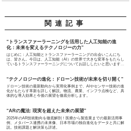
関連記事
“トランスファーラーニングを活用した人工知能の進
化：未来を変えるテクノロジーの力”
はじめに：人工知能とトランスファーラーニングの出会いこんにち
は、皆さん。今日は、人工知能（AI）の世界で大きな変革をもたらし
ているトランスファーラーニングについてお話ししたいと思います。
これは、AIが新しいタスクを学ぶために、既に学んだ知識...
“テクノロジーの進化：ドローン技術が未来を切り開く”
ドローン技術の最新動向から実用化事例まで、AIやセンサー技術の進
化がもたらす革新を詳しく解説。物流、農業、インフラ点検など、具
体的な導入効果と今後の展望を徹底分析します。
“ARの魔法: 現実を超えた未来の展望”
2025年のAR技術動向を徹底解剖！医療から製造業までの最新活用事
例、メタバース連携の未来像、日本市場の独自進化をデータと共に解
説。技術課題と解決策も詳述。