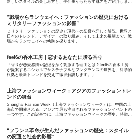
新しいスタイルの楽しみ方と、手仕事がもたらす魅力をご紹介しま
す。
“戦場からランウェイへ：ファッションの歴史における
ミリタリーファッションの影響”
ミリタリーファッションの歴史と現代への影響を詳しく解説。世界と
日本のトレンド、デザイナーの取り組み、そして未来の展望まで、戦
場からランウェイへの軌跡を探ります。
feel6の香水工房｜恋するあなたに贈る香り
「香りが恋愛感情や記憶を深く刺激する理由とは？feel6の香水工房
が提案するエシカルでサステナブルなフレグランスの世界を、科学的
根拠と最新トレンドを交えて徹底解説します。」
上海ファッションウィーク：アジアのファッショントレ
ンドの舞台
Shanghai Fashion Week（上海ファッションウィーク）は、中国の上
海市で開催される、アジアで最も注目されるファッションイベントの
一つです。この記事では、上海ファッションウィークの歴史、特徴、
スケジュール、業界への影響に焦点を...
“フランス革命が生んだファッションの歴史：スタイル
の変遷と社会的影響”