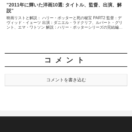
“2011年に輝いた洋画10選: タイトル、監督、出演、解
説”
映画リストと解説： ハリー・ポッターと死の秘宝 PART2 監督：デ
ヴィッド・イェーツ 出演：ダニエル・ラドクリフ、ルパート・グリ
ント、エマ・ワトソン 解説：ハリー・ポッターシリーズの完結編。
ヴォルデモートとの最後の戦いが描かれ、ファンを感...
コメント
コメントを書き込む