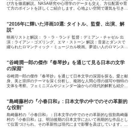
び方を徹底解説。NASA研究や心理学のデータも交え、方位配置や育
て方のポイントを詳しくご紹介します。心地よい空間で運気を引き寄
せましょう。
“2016年に輝いた洋画10選: タイトル、監督、出演、解
説”
映画リストと解説： ラ・ラ・ランド 監督：デミアン・チャゼル 出
演：ライアン・ゴズリング、エマ・ストーン 解説：音楽とダンスで
綴られたロマンティック・ミュージカル映画。夢追い人のロマンスが
美しいメロディと共に描かれ、多くの賞を獲得した。 ズ...
“谷崎潤一郎の傑作『春琴抄』を通じて見る日本の文学
の深淵”
谷崎潤一郎の傑作『春琴抄』を通じて日本文学の深淵を探る。愛と献
身、美と崇拝のテーマを深く分析し、複雑な人間心理の描写や独特の
文体を考察。フェミニズムやジェンダー論からの現代的解釈も紹介。
日本文学研究の新たな視点を提供する包括的な評論。
“島崎藤村の『小春日和』: 日本文学の中でのその革新的
な役割”
島崎藤村の『小春日和』：日本文学の中でのその革新的な役割島崎藤
村の『小春日和』は、明治後期の日本文学において画期的な作品とし
て位置づけられ、その革新性は現代にまで影響を及ぼしています。自
然主義文学の流れを汲みながらも、独自の文学世界を築き上...