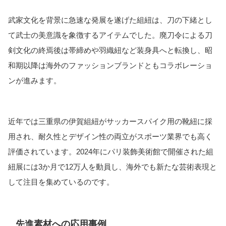
武家文化を背景に急速な発展を遂げた組紐は、刀の下緒とし
て武士の美意識を象徴するアイテムでした。廃刀令による刀
剣文化の終焉後は帯締めや羽織紐など装身具へと転換し、昭
和期以降は海外のファッションブランドともコラボレーショ
ンが進みます。
近年では三重県の伊賀組紐がサッカースパイク用の靴紐に採
用され、耐久性とデザイン性の両立がスポーツ業界でも高く
評価されています。2024年にパリ装飾美術館で開催された組
紐展には3か月で12万人を動員し、海外でも新たな芸術表現と
して注目を集めているのです。
先進素材への応用事例