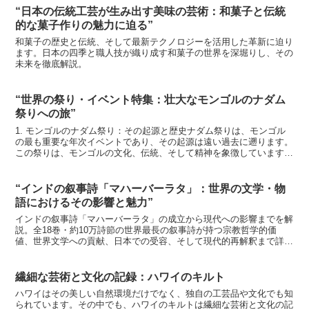
“日本の伝統工芸が生み出す美味の芸術：和菓子と伝統
的な菓子作りの魅力に迫る”
和菓子の歴史と伝統、そして最新テクノロジーを活用した革新に迫り
ます。日本の四季と職人技が織り成す和菓子の世界を深堀りし、その
未来を徹底解説。
“世界の祭り・イベント特集：壮大なモンゴルのナダム
祭りへの旅”
1. モンゴルのナダム祭り：その起源と歴史ナダム祭りは、モンゴル
の最も重要な年次イベントであり、その起源は遠い過去に遡ります。
この祭りは、モンゴルの文化、伝統、そして精神を象徴しています。
ナダムという言葉はモンゴル語で「ゲーム」を意味し、祭...
“インドの叙事詩「マハーバーラタ」：世界の文学・物
語におけるその影響と魅力”
インドの叙事詩「マハーバーラタ」の成立から現代への影響までを解
説。全18巻・約10万詩節の世界最長の叙事詩が持つ宗教哲学的価
値、世界文学への貢献、日本での受容、そして現代的再解釈まで詳細
に掘り下げています。
繊細な芸術と文化の記録：ハワイのキルト
ハワイはその美しい自然環境だけでなく、独自の工芸品や文化でも知
られています。その中でも、ハワイのキルトは繊細な芸術と文化の記