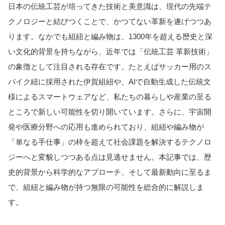
日本の伝統工芸が培ってきた技術と美意識は、現代の先端テ
クノロジーと結びつくことで、かつてない革新を遂げつつあ
ります。なかでも組紐と編み物は、1300年を超える歴史と深
い文化的背景を持ちながら、近年では「伝統工芸 革新技術」
の象徴として注目される存在です。たとえばサッカー用のス
パイク紐に採用された伊賀組紐や、AIで自動生成した伝統文
様によるスマートウェアなど、私たちの暮らしや産業の至る
ところで新しい可能性を切り開いています。さらに、宇宙開
発や医療分野への応用も進められており、組紐や編み物が
「単なる手仕事」の枠を超えて社会課題を解決するテクノロ
ジーへと変貌しつつある点は見逃せません。本記事では、歴
史的背景から科学的なアプローチ、そして最新動向に至るま
で、組紐と編み物が持つ無限の可能性を総合的に解説しま
す。