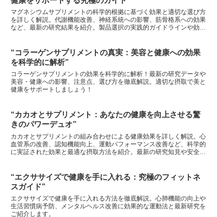
健康をサポートする究極のガイド”
マグネシウムサプリメントの科学的根拠に基づく効果と適切な選び方
を詳しく解説。代謝機能改善、神経系統への影響、筋骨格系への効果
など、最新の研究結果を紹介。製品選択の実践的ガイドラインや効果
的な使用方法、安全性についても言及。健康維持や特定の症状改善を
目指す方々に、信頼できる情報と実践的なアドバイスを提供します。
“コラーゲンサプリメントの真実：美容と健康への効果
を科学的に解析”
コラーゲンサプリメントの効果を科学的に解析！最新の研究データや
美容・健康への影響、注意点、選び方を徹底解説。適切な摂取で美と
健康をサポートしましょう！
“カカオとサプリメント：あなたの健康を向上させる驚
きのパワーデュオ”
カカオとサプリメントの組み合わせによる健康効果を詳しく解説。心
血管系の改善、認知機能向上、運動パフォーマンス改善など、科学的
に実証された効果と最適な摂取方法を紹介。最新の研究知見や安全な
摂取のための注意点も含め、健康増進のための実践的なガイドを提供
します。
“エクササイズで健康を手に入れる：究極のフィットネ
スガイド”
エクササイズで健康を手に入れる方法を徹底解説。心肺機能の向上や
生活習慣病予防、メンタルヘルス改善に効果的な運動法と最新研究を
ご紹介します。