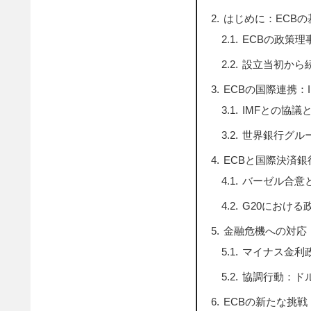
はじめに：ECB
ECBの政策理
設立当初から
ECBの国際連携：
IMFとの協議
世界銀行グル
ECBと国際決済銀
バーゼル合意
G20における
金融危機への対応
マイナス金利
協調行動：ド
ECBの新たな挑