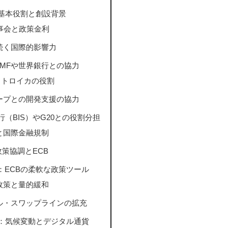
の基本役割と創設背景
事会と政策金利
続く国際的影響力
IMFや世界銀行との協力
とトロイカの役割
ープとの開発支援の協力
行（BIS）やG20との役割分担
と国際金融規制
政策協調とECB
：ECBの柔軟な政策ツール
政策と量的緩和
ル・スワップラインの拡充
戦：気候変動とデジタル通貨