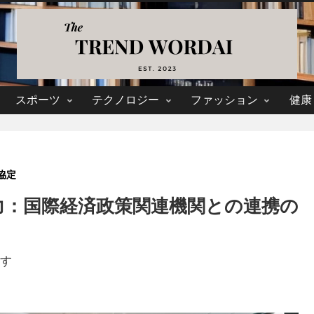
スポーツ
テクノロジー
ファッション
健康
協定
響力：国際経済政策関連機関との連携の
す