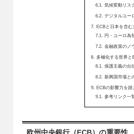
気候変動リス
デジタルユーロ
ECBと日本を含
円・ユーロ為
金融政策のノ
多極化する世界と
保護主義の台
新興国市場と
ECBの影響力を
参考リンク一
欧州中央銀行（ECB）の重要性