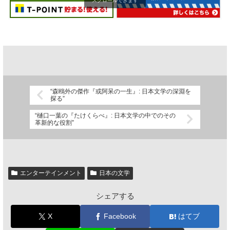
スクロールできます
“森鴎外の傑作『或阿呆の一生』: 日本文学の深淵を
探る”
“樋口一葉の『たけくらべ』: 日本文学の中でのその
革新的な役割”
エンターテインメント
日本の文学
シェアする
X
Facebook
はてブ