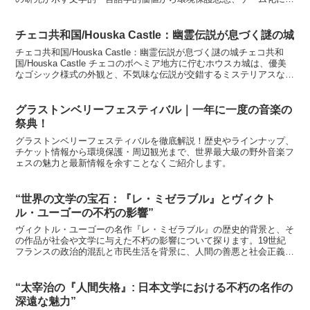
る新たな展開まで、トールキンが描いた中つ国の魅力を多角的に探り
ます。
チェコ共和国/Houska Castle：幽霊伝説が息づく謎の城
チェコ共和国/Houska Castle：幽霊伝説が息づく謎の城チェコ共和
国/Houska Castle チェコのボヘミア地方に佇むホウスカ城は、優美
なゴシック様式の外観と、不気味な伝説が交錯するミステリアスな城
館です。13世紀頃、当時のボ...
グラストンベリーフェスティバル｜一年に一度の音楽の
祭典！
グラストンベリーフェスティバルを徹底解説！歴史やラインナップ、
チケット情報から環境保護・周辺観光まで、世界最大級の野外音楽フ
ェスの魅力と最新情報を余すことなくご紹介します。
“世界の文学の宝石：『レ・ミゼラブル』とヴィクト
ル・ユーゴーの不朽の影響”
ヴィクトル・ユーゴーの名作『レ・ミゼラブル』の歴史的背景と、そ
の作品が社会や文学に与えた不朽の影響について探ります。19世紀
フランスの政治的混乱と市民生活を背景に、人間の善悪と社会正義に
ついての深い洞察を提供します。
“太宰治の『人間失格』: 日本文学における不朽の名作の
深遠な魅力”