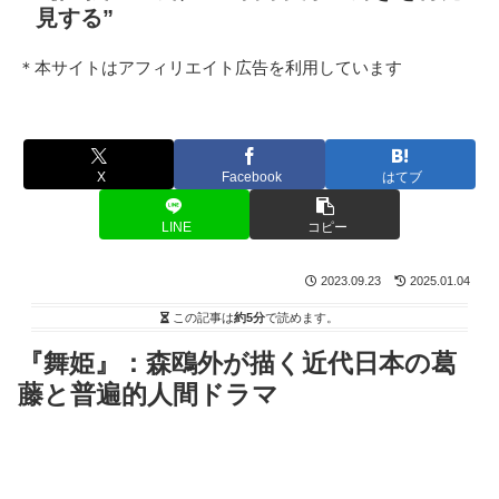
見する”
＊本サイトはアフィリエイト広告を利用しています
X
Facebook
はてブ
LINE
コピー
2023.09.23
2025.01.04
この記事は
約5分
で読めます。
『舞姫』：森鴎外が描く近代日本の葛
藤と普遍的人間ドラマ