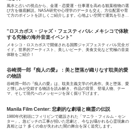
風水と占いの視点から、金運・恋愛運・仕事運を高める観葉植物の選
び方を徹底解説。NASA研究や心理学のデータも交え、方位配置や育
て方のポイントを詳しくご紹介します。心地よい空間で運気を引き寄
せましょう。
“ロスカボス・ジャズ・フェスティバル: メキシコで体験
する究極の海外音楽イベント”
メキシコ・ロスカボスで開催される国際ジャズフェスティバル完全ガ
イド。世界的アーティスト、美しいビーチ、美食文化など究極の音楽
体験をご紹介！
谷崎潤一郎『痴人の愛』：美と堕落が織りなす耽美的愛
の物語
谷崎潤一郎の『痴人の愛』は、耽美主義文学の代表作。美と堕落、愛
と憎しみが交錯する物語を読み解き、作品の背景、登場人物、テー
マ、そして現代へのメッセージを深く掘り下げます。
Manila Film Center: 悲劇的な劇場と幽霊の伝説
1980年代初頭にフィリピンで建設された「マニラ・フィルム・セン
ター」。急ピッチの工事が招いた悲劇と、今なお囁かれる心霊現象の
真相とは？ 多くの命が失われた闇の舞台を深く追究します。