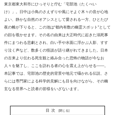
東京都東大和市にひっそりと佇む「宅部池（たくべい
け）」。日中は小鳥のさえずりや風にそよぐ木々の音が心地
よい、静かな自然のオアシスとして愛される一方、ひとたび
夜の帷が下りると、この池は“都内有数の幽霊スポット”として
の顔を覗かせます。その名の由来は大正時代に起きた溺死事
件にまつわる悲劇とされ、白い手や水面に浮かぶ人影、すす
り泣く声など、数多くの怪談が語り継がれてきました。日本
の古来より伝わる死生観と絡み合った恐怖の物語が今なお
人々を魅了し、ここを訪れる者の心を震え上がらせる――。
本記事では、宅部池の歴史的背景や地元で囁かれる伝説、さ
らには専門家による科学的見解にも目を向けながら、その幽
玄なる世界へと読者の皆様をいざないます。
目次