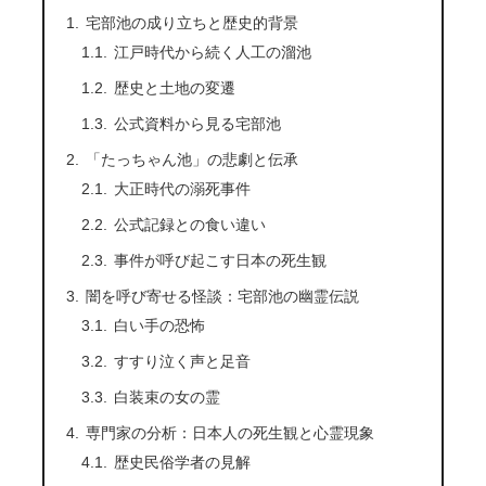
宅部池の成り立ちと歴史的背景
江戸時代から続く人工の溜池
歴史と土地の変遷
公式資料から見る宅部池
「たっちゃん池」の悲劇と伝承
大正時代の溺死事件
公式記録との食い違い
事件が呼び起こす日本の死生観
闇を呼び寄せる怪談：宅部池の幽霊伝説
白い手の恐怖
すすり泣く声と足音
白装束の女の霊
専門家の分析：日本人の死生観と心霊現象
歴史民俗学者の見解