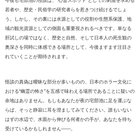
今後も宅部池の怪談は、“心霊スポット”としての刺激を求める
若者や、歴史・民俗学の研究者らを惹きつけ続けるでしょ
う。しかし、その裏には水源としての役割や生態系保護、地
域の観光資源としての側面も重要視されるべきです。単なる
肝試しの場ではなく、歴史と自然、そして日本人の死生観の
奥深さを同時に体感できる場所として、今後ますます注目さ
れていくことが期待されます。
怪談の真偽は曖昧な部分が多いものの、日本のホラー文化に
おける“幽霊の怖さ”を五感で味わえる場所であることに疑いの
余地はありません。もしもあなたが夜の宅部池に足を運ぶな
らば、そっと静寂に耳を澄ましてみてください。誰もいない
はずの水辺で、水面から伸びる何者かの手が、あなたを待ち
受けているかもしれません――。