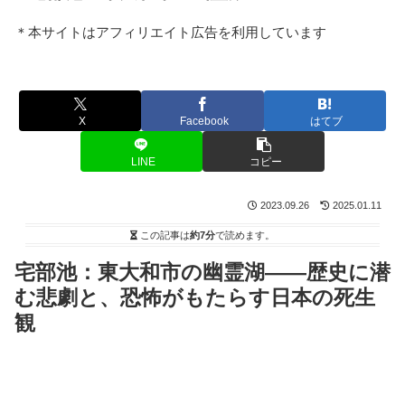
＊本サイトはアフィリエイト広告を利用しています
X
Facebook
はてブ
LINE
コピー
2023.09.26
2025.01.11
この記事は
約7分
で読めます。
宅部池：東大和市の幽霊湖――歴史に潜
む悲劇と、恐怖がもたらす日本の死生
観