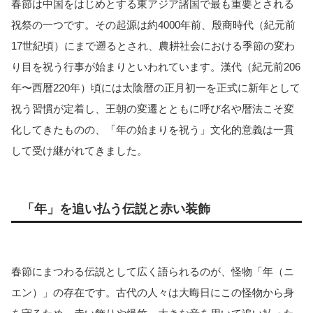
春節は中国をはじめとする東アジア諸国で最も重要とされる
祝祭の一つです。その起源は約4000年前、殷商時代（紀元前
17世紀頃）にまで遡るとされ、農耕社会における季節の変わ
り目を祝う行事が始まりといわれています。漢代（紀元前206
年〜西暦220年）頃には太陰暦の正月初一を正式に新年として
祝う習慣が定着し、王朝の変遷とともに呼び名や暦法こそ変
化してきたものの、「年の始まりを祝う」文化的意義は一貫
して受け継がれてきました。
「年」を追い払う伝説と赤い装飾
春節にまつわる伝説として広く語られるのが、怪物「年（ニ
エン）」の存在です。古代の人々は大晦日にこの怪物から身