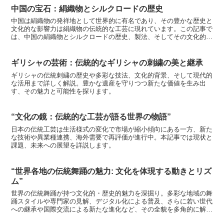
中国の宝石：絹織物とシルクロードの歴史
中国は絹織物の発祥地として世界的に有名であり、その豊かな歴史と
文化的な影響力は絹織物の伝統的な工芸に現れています。この記事で
は、中国の絹織物とシルクロードの歴史、製法、そしてその文化的な
重要性について詳しく探求しましょう。中国の絹織物とは何...
ギリシャの芸術：伝統的なギリシャの刺繍の美と継承
ギリシャの伝統刺繍の歴史や多彩な技法、文化的背景、そして現代的
な活用まで詳しく解説。豊かな遺産を守りつつ新たな価値を生み出
す、その魅力と可能性を探ります。
“文化の鏡：伝統的な工芸が語る世界の物語”
日本の伝統工芸は生活様式の変化で市場が縮小傾向にある一方、新た
な技術や異業種連携、海外需要で再評価が進行中。本記事では現状と
課題、未来への展望を詳説します。
“世界各地の伝統舞踊の魅力: 文化を体現する動きとリズ
ム”
世界の伝統舞踊が持つ文化的・歴史的魅力を深掘り。多彩な地域の舞
踊スタイルや専門家の見解、デジタル化による普及、さらに若い世代
への継承や国際交流による新たな進化など、その全貌を多角的に解説
します。