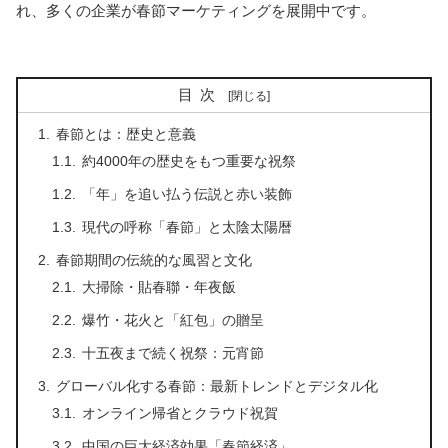
れ、多くの企業が春節マーケティングを展開中です。
目次
春節とは：歴史と意義
約4000年の歴史をもつ重要な祝祭
「年」を追い払う伝説と赤い装飾
現代の呼称「春節」と太陰太陽暦
春節期間の伝統的な風習と文化
大掃除・貼春聯・年夜飯
爆竹・花火と「紅包」の贈呈
十五夜まで続く祝祭：元宵節
グローバル化する春節：最新トレンドとデジタル化
オンライン帰省とクラウド祝賀
中国の巨大経済効果「春節経済」