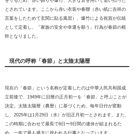
を守るため、赤い飾りや爆竹、大きな音を用いて追い払った
とされています。ここから赤い衣装や春聯（赤い紙に吉祥の
言葉をしたためて玄関に貼る風習）、爆竹による祝賀が伝統
として定着し、「家族の安全や幸運を願う」行為が春節の根
幹となりました。
現代の呼称「春節」と太陰太陽暦
現在の「春節」という名称が定着したのは中華人民共和国成
立前後で、1949年に旧暦の正月初一を「春節」と呼ぶことが
決定。太陰太陽暦（農暦）に基づくため、毎年日付が変動
し、2025年は1月29日（水）が旧正月初一とされます。また、
この時期に合わせて最長で8日〜9日間の連休が組まれるた
め、一年で最も盛大に祝われる行事となっています。