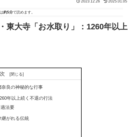
2023.12.26
2025.01.05
は
約5分
で読めます。
東大寺「お水取り」：1260年以上
次
都奈良の神秘的な行事
260年以上続く不退の行法
悔過法要
け継がれる伝統