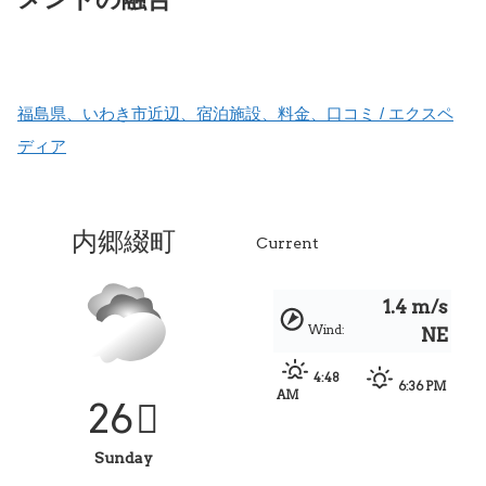
福島県、いわき市近辺、宿泊施設、料金、口コミ / エクスペ
ディア
内郷綴町
Current
1.4 m/s
Wind:
NE
4:48
6:36 PM
AM
26
Sunday