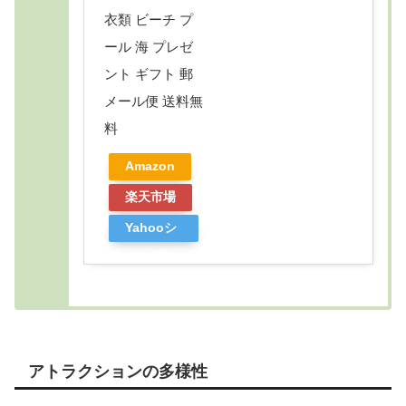
衣類 ビーチ プ
ール 海 プレゼ
ント ギフト 郵
メール便 送料無
料
Amazon
楽天市場
Yahooシ
ョッピン
グ
アトラクションの多様性