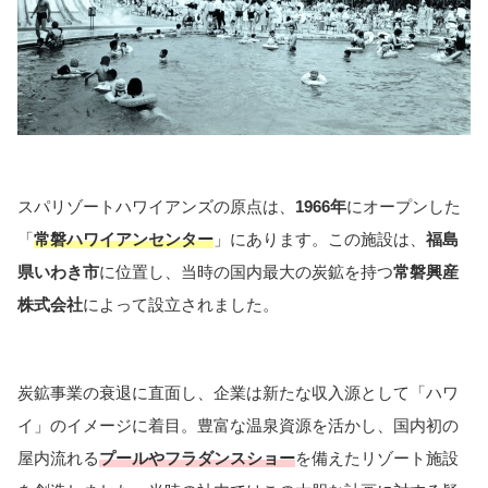
スパリゾートハワイアンズの原点は、
1966年
にオープンした
「
常磐ハワイアンセンター
」にあります。この施設は、
福島
県いわき市
に位置し、当時の国内最大の炭鉱を持つ
常磐興産
株式会社
によって設立されました。
炭鉱事業の衰退に直面し、企業は新たな収入源として「ハワ
イ」のイメージに着目。豊富な温泉資源を活かし、国内初の
屋内流れる
プールやフラダンスショー
を備えたリゾート施設