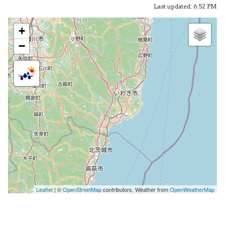
Last updated: 6:52 PM
+
−
Leaflet
| ©
OpenStreetMap
contributors, Weather from
OpenWeatherMap