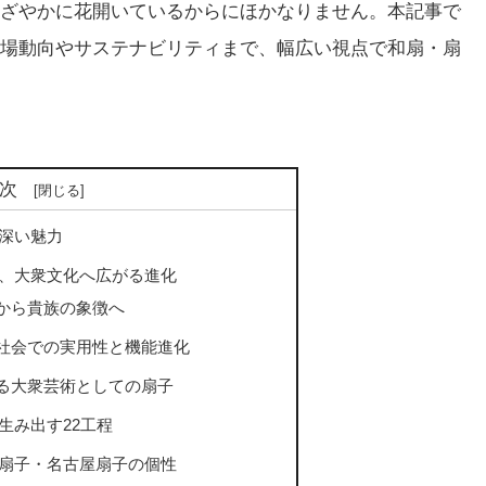
ざやかに花開いているからにほかなりません。本記事で
場動向やサステナビリティまで、幅広い視点で和扇・扇
次
深い魅力
、大衆文化へ広がる進化
から貴族の象徴へ
社会での実用性と機能進化
る大衆芸術としての扇子
生み出す22工程
扇子・名古屋扇子の個性