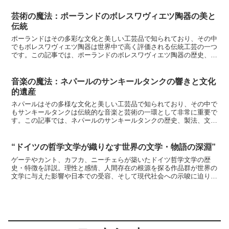
芸術の魔法：ポーランドのボレスワヴィエツ陶器の美と
伝統
ポーランドはその多彩な文化と美しい工芸品で知られており、その中
でもボレスワヴィエツ陶器は世界中で高く評価される伝統工芸の一つ
です。この記事では、ポーランドのボレスワヴィエツ陶器の歴史、製
法、文化的な重要性について詳しく探求しましょう。ボレス...
音楽の魔法：ネパールのサンキールタンクの響きと文化
的遺産
ネパールはその多様な文化と美しい工芸品で知られており、その中で
もサンキールタンクは伝統的な音楽と芸術の一環として非常に重要で
す。この記事では、ネパールのサンキールタンクの歴史、製法、文化
的な意義について詳しく探求しましょう。サンキールタンク...
“ドイツの哲学文学が織りなす世界の文学・物語の深淵”
ゲーテやカント、カフカ、ニーチェらが築いたドイツ哲学文学の歴
史・特徴を詳説。理性と感情、人間存在の根源を探る作品群が世界の
文学に与えた影響や日本での受容、そして現代社会への示唆に迫りま
す。