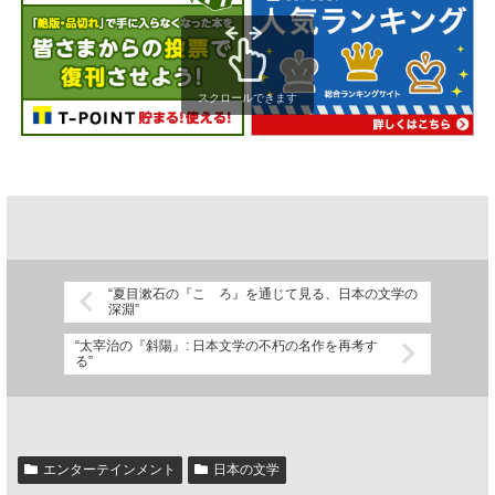
スクロールできます
“夏目漱石の『こゝろ』を通じて見る、日本の文学の
深淵”
“太宰治の『斜陽』: 日本文学の不朽の名作を再考す
る”
エンターテインメント
日本の文学