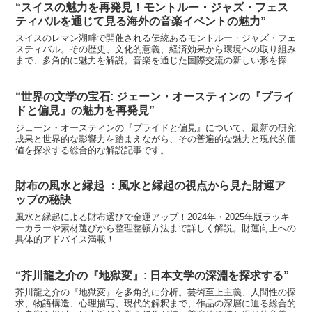
“スイスの魅力を再発見！モントルー・ジャズ・フェス
ティバルを通じて見る海外の音楽イベントの魅力”
スイスのレマン湖畔で開催される伝統あるモントルー・ジャズ・フェ
スティバル。その歴史、文化的意義、経済効果から環境への取り組み
まで、多角的に魅力を解説。音楽を通じた国際交流の新しい形を探り
ます。
“世界の文学の宝石: ジェーン・オースティンの『プライ
ドと偏見』の魅力を再発見”
ジェーン・オースティンの『プライドと偏見』について、最新の研究
成果と世界的な影響力を踏まえながら、その普遍的な魅力と現代的価
値を探求する総合的な解説記事です。
財布の風水と縁起 ：風水と縁起の視点から見た財運ア
ップの秘訣
風水と縁起による財布選びで金運アップ！2024年・2025年版ラッキ
ーカラーや素材選びから整理整頓方法まで詳しく解説。財運向上への
具体的アドバイス満載！
“芥川龍之介の『地獄変』: 日本文学の深淵を探求する”
芥川龍之介の『地獄変』を多角的に分析。芸術至上主義、人間性の探
求、物語構造、心理描写、現代的解釈まで、作品の深層に迫る総合的