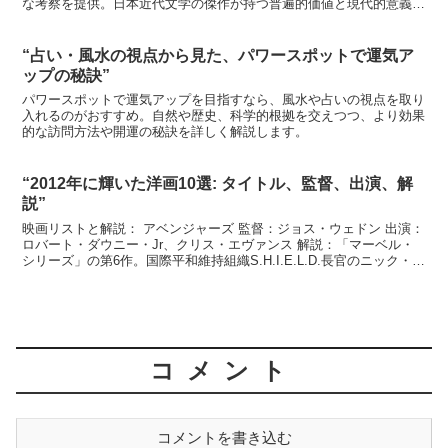
な考察を提供。日本近代文学の傑作が持つ普遍的価値と現代的意義を
探ります。
“占い・風水の視点から見た、パワースポットで運気ア
ップの秘訣”
パワースポットで運気アップを目指すなら、風水や占いの視点を取り
入れるのがおすすめ。自然や歴史、科学的根拠を交えつつ、より効果
的な訪問方法や開運の秘訣を詳しく解説します。
“2012年に輝いた洋画10選: タイトル、監督、出演、解
説”
映画リストと解説： アベンジャーズ 監督：ジョス・ウェドン 出演：
ロバート・ダウニー・Jr、クリス・エヴァンス 解説：「マーベル・
シリーズ」の第6作。国際平和維持組織S.H.I.E.L.D.長官のニック・フ
ューリーが、ヒーローたちの最強チー...
コメント
コメントを書き込む