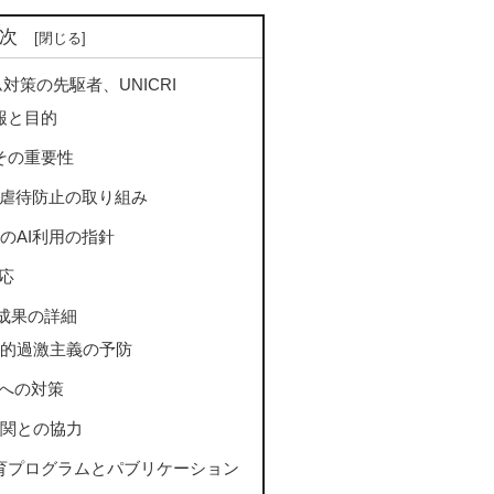
次
策の先駆者、UNICRI
情報と目的
とその重要性
童虐待防止の取り組み
のAI利用の指針
応
の成果の詳細
的過激主義の予防
ムへの対策
関との協力
る教育プログラムとパブリケーション