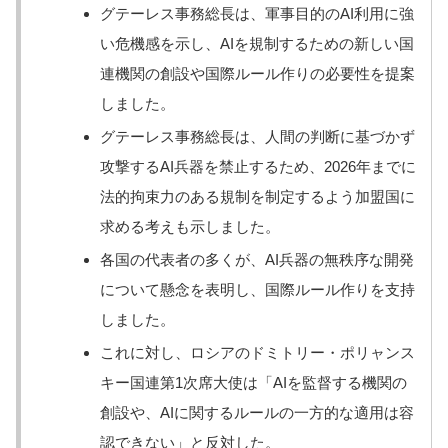
グテーレス事務総長は、軍事目的のAI利用に強
い危機感を示し、AIを規制するための新しい国
連機関の創設や国際ルール作りの必要性を提案
しました。
グテーレス事務総長は、人間の判断に基づかず
攻撃するAI兵器を禁止するため、2026年までに
法的拘束力のある規制を制定するよう加盟国に
求める考えも示しました。
各国の代表者の多くが、AI兵器の無秩序な開発
について懸念を表明し、国際ルール作りを支持
しました。
これに対し、ロシアのドミトリー・ポリャンス
キー国連第1次席大使は「AIを監督する機関の
創設や、AIに関するルールの一方的な適用は容
認できない」と反対した。