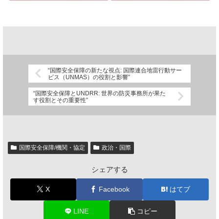
“国際安全保障の新たな視点: 国際連合地雷行動サー
ビス（UNMAS）の役割と影響”
“国際安全保障とUNDRR: 世界の防災事務所が果た
す役割とその重要性”
国際安全保障/機関・協定
政治・国際
シェアする
X
Facebook
はてブ
LINE
コピー