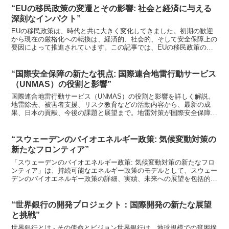
“EUの移民政策の変遷とその影響: 社会と経済に与える
深刻なインパクト”
EUの移民政策は、時代と共に大きく変化してきました。初期の歓迎
から現在の厳格化への転換は、経済的、社会的、そして安全保障上の
要因によって推進されています。この記事では、EUの移民政策の変
遷と、それが社会、経済、文化に与える影響について詳しく...
“国際安全保障の新たな視点: 国際連合地雷行動サービス
（UNMAS）の役割と影響”
国際連合地雷行動サービス（UNMAS）の役割と影響を詳しく解説。
地雷除去、被害者支援、リスク教育などの活動内容から、最新の成
果、日本の貢献、今後の課題と展望まで。地雷対策が国際安全保障と
持続可能な開発に果たす重要性を包括的に紹介します。
“スウェーデンのバイオエネルギー政策: 気候変動対策の
新たなフロンティア”
「スウェーデンのバイオエネルギー政策: 気候変動対策の新たなフロ
ンティア」は、持続可能なエネルギー政策のモデルとして、スウェー
デンのバイオエネルギー政策の詳細、実績、未来への展望を包括的に
解説する記事です。再生可能エネルギーの拡大、温室効果ガス排出量
の削減、そしてこれらの政策が世界に与える影響について、具体的な
データと事例をもとに探ります。
“世界銀行の開発プロジェクト：国際開発の新たな展望
と挑戦”
世界銀行とは - その使命とビジョン世界銀行は、地球規模での貧困撲