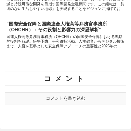
滅と持続可能な開発を目指す国際開発金融機関です。この組織は「貧
困のない生活しやすい地球」を実現することをビジョンに掲げてお
り、そのために多岐にわたるプロジェクトを展開していま...
“国際安全保障と国際連合人権高等弁務官事務所
（OHCHR）：その役割と影響力の深層解析”
国連人権高等弁務官事務所（OHCHR）の国際安全保障における戦略
的役割を解説。紛争予防、平和維持活動、人権教育からデジタル技術
まで、人権を基盤とした安全保障アプローチの重要性と2025年の新
たな戦略ビジョンを徹底分析します。
コメント
コメントを書き込む