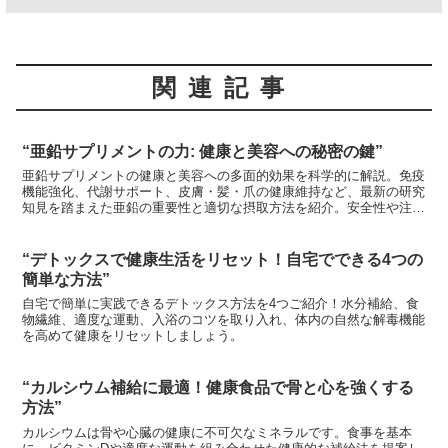
関連記事
“亜鉛サプリメントの力: 健康と美容への秘密の鍵”
亜鉛サプリメントの健康と美容への多面的効果を科学的に解説。免疫
機能強化、代謝サポート、皮膚・髪・爪の健康維持など、最新の研究
知見を踏まえた亜鉛の重要性と適切な摂取方法を紹介。安全性や注意
点にも触れ、個人に合った亜鉛サプリメントの選び方と活用法を提案
します。
“デトックスで健康生活をリセット！自宅でできる4つの
簡単な方法”
自宅で簡単に実践できるデトックス方法を4つご紹介！水分補給、食
物繊維、適度な運動、入浴のコツを取り入れ、体内の自然な解毒機能
を高めて健康をリセットしましょう。
“カルシウム補給に最適！健康食品で骨と心を強くする
方法”
カルシウムは骨や心臓の健康に不可欠なミネラルです。食事を基本