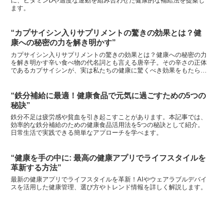
に、ビタミンDや適度な運動を組み合わせた健康的な補給法を提案し
ます。
“カプサイシン入りサプリメントの驚きの効果とは？健
康への秘密の力を解き明かす”
カプサイシン入りサプリメントの驚きの効果とは？健康への秘密の力
を解き明かす辛い食べ物の代名詞とも言える唐辛子。その辛さの正体
であるカプサイシンが、実は私たちの健康に驚くべき効果をもたらす
ことをご存知でしょうか？近年、カプサイシンの健康効果に...
“鉄分補給に最適！健康食品で元気に過ごすための5つの
秘訣”
鉄分不足は疲労感や貧血を引き起こすことがあります。本記事では、
効率的な鉄分補給のための健康食品活用法を5つの秘訣として紹介。
日常生活で実践できる簡単なアプローチを学べます。
“健康を手の中に: 最高の健康アプリでライフスタイルを
革新する方法”
最新の健康アプリでライフスタイルを革新！AIやウェアラブルデバイ
スを活用した健康管理、選び方やトレンド情報を詳しく解説します。