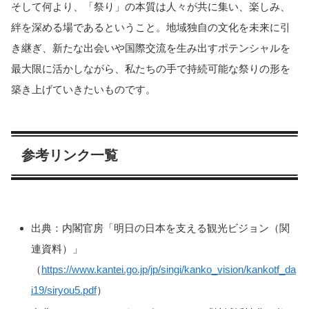
そして何より、「祭り」の本質は人々が共に集い、楽しみ、
絆を深める場であるということ。地域独自の文化を未来に引
き継ぎ、新たな出会いや国際交流を生み出すポテンシャルを
最大限に活かしながら、私たちの手で持続可能な祭りの形を
築き上げていきたいものです。
参考リンク一覧
出典：内閣官房「明日の日本を支える観光ビジョン（関
連資料）」
（
https://www.kantei.go.jp/jp/singi/kanko_vision/kankotf_da
i19/siryou5.pdf
）