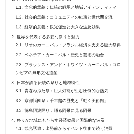
文化的意義：伝統の継承と地域アイデンティティ
社会的意義：コミュニティの結束と世代間交流
経済的意義：観光促進と大きな波及効果
世界を代表する多彩な祭りと魅力
リオのカーニバル：ブラジル経済を支える巨大祭典
ベネチア・カーニバル：歴史と芸術の融合
ブラックス・アンド・ホワイツ・カーニバル：コロ
ンビアの無形文化遺産
日本が誇る伝統の祭りと地域特性
青森ねぶた祭：巨大灯籠が生む圧倒的な熱気
京都祇園祭：千年超の歴史と「動く美術館」
徳島阿波踊り：踊る阿呆に見る阿呆
祭りが地域にもたらす経済効果と国際的な波及
観光誘致：出発前からイベント後まで続く消費