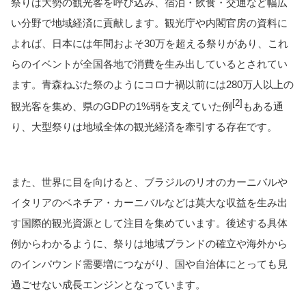
祭りは大勢の観光客を呼び込み、宿泊・飲食・交通など幅広
い分野で地域経済に貢献します。観光庁や内閣官房の資料に
よれば、日本には年間およそ30万を超える祭りがあり、これ
らのイベントが全国各地で消費を生み出しているとされてい
ます。青森ねぶた祭のようにコロナ禍以前には280万人以上の
[2]
観光客を集め、県のGDPの1%弱を支えていた例
もある通
り、大型祭りは地域全体の観光経済を牽引する存在です。
また、世界に目を向けると、ブラジルのリオのカーニバルや
イタリアのベネチア・カーニバルなどは莫大な収益を生み出
す国際的観光資源として注目を集めています。後述する具体
例からわかるように、祭りは地域ブランドの確立や海外から
のインバウンド需要増につながり、国や自治体にとっても見
過ごせない成長エンジンとなっています。