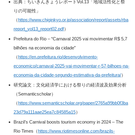
出典：ちいきんきょうレポートVol.13「地域活性化と祭
りの可能性」
（
https://www.chiginkyo.or.jp/association/report/assets/rba
report_vol13_report02.pdf
）
Prefeitura do Rio – “Carnaval 2025 vai movimentar R$ 5,7
bilhões na economia da cidade”
（
https://en.prefeitura.rio/desenvolvimento-
economico/carnaval-2025-vai-movimentar-r-57-bilhoes-na-
economia-da-cidade-segundo-estimativa-da-prefeitura/
）
研究論文：文化経済学における祭りの経済波及効果分析
（Semanticscholar）
（
https://www.semanticscholar.org/paper/2765a99bb0f3ba
23d79a111aae25ea7c84585a15
）
Brazil’s Carnival boosts tourism economy in 2024 – The
Rio Times（
https://www.riotimesonline.com/brazils-