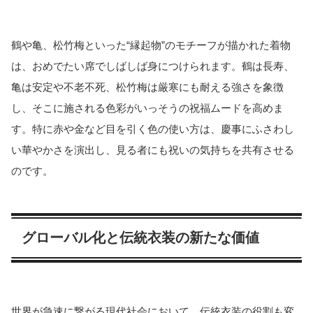
鶴や亀、松竹梅といった“縁起物”のモチーフが描かれた着物
は、おめでたい席でしばしば身につけられます。鶴は長寿、
亀は安定や不老不死、松竹梅は厳寒にも耐える強さを象徴
し、そこに施される色彩がいっそうの祝福ムードを高めま
す。特に赤や金など目を引く色の使い方は、慶事にふさわし
い華やかさを演出し、見る者にも祝いの気持ちを共有させる
のです。
グローバル化と伝統衣装の新たな価値
世界が急速に繋がる現代社会において、伝統衣装の役割も変