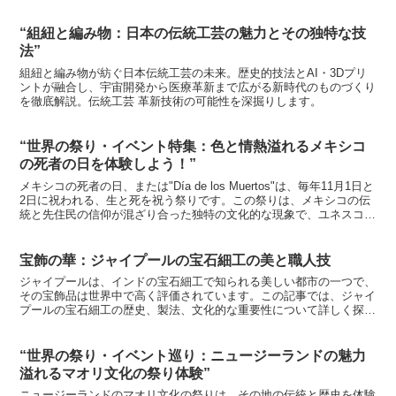
能性にも触れながら、その魅力と今後の展望を探ります。
“組紐と編み物：日本の伝統工芸の魅力とその独特な技
法”
組紐と編み物が紡ぐ日本伝統工芸の未来。歴史的技法とAI・3Dプリ
ントが融合し、宇宙開発から医療革新まで広がる新時代のものづくり
を徹底解説。伝統工芸 革新技術の可能性を深掘りします。
“世界の祭り・イベント特集：色と情熱溢れるメキシコ
の死者の日を体験しよう！”
メキシコの死者の日、または"Día de los Muertos"は、毎年11月1日と
2日に祝われる、生と死を祝う祭りです。この祭りは、メキシコの伝
統と先住民の信仰が混ざり合った独特の文化的な現象で、ユネスコの
無形文化遺産にも登録されていま...
宝飾の華：ジャイプールの宝石細工の美と職人技
ジャイプールは、インドの宝石細工で知られる美しい都市の一つで、
その宝飾品は世界中で高く評価されています。この記事では、ジャイ
プールの宝石細工の歴史、製法、文化的な重要性について詳しく探求
しましょう。ジャイプールの宝石細工とは何か？ジャイプー...
“世界の祭り・イベント巡り：ニュージーランドの魅力
溢れるマオリ文化の祭り体験”
ニュージーランドのマオリ文化の祭りは、その地の伝統と歴史を体験