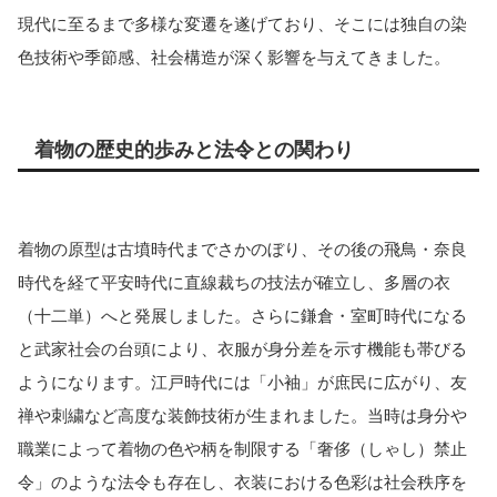
現代に至るまで多様な変遷を遂げており、そこには独自の染
色技術や季節感、社会構造が深く影響を与えてきました。
着物の歴史的歩みと法令との関わり
着物の原型は古墳時代までさかのぼり、その後の飛鳥・奈良
時代を経て平安時代に直線裁ちの技法が確立し、多層の衣
（十二単）へと発展しました。さらに鎌倉・室町時代になる
と武家社会の台頭により、衣服が身分差を示す機能も帯びる
ようになります。江戸時代には「小袖」が庶民に広がり、友
禅や刺繍など高度な装飾技術が生まれました。当時は身分や
職業によって着物の色や柄を制限する「奢侈（しゃし）禁止
令」のような法令も存在し、衣装における色彩は社会秩序を