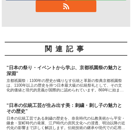
関連記事
“日本の祭り・イベントから学ぶ、京都祇園祭の魅力と
深淵”
京都祇園祭：1100年の歴史が織りなす伝統と革新の祭典京都祇園祭
は、1100年以上の歴史を持つ日本最大級の伝統祭礼として、その文
化的価値と現代的意義が国際的に認められています。869年に始まっ
たこの祭りは、時代とともに進化を遂げ、現代社会に...
“日本の伝統工芸が生み出す美：刺繍・刺し子の魅力と
その歴史”
日本の伝統工芸である刺繍の歴史を、奈良時代の仏教美術から平安・
鎌倉・室町時代の発展、江戸時代の庶民文化への浸透、明治以降の近
代化の影響まで詳しく解説します。伝統技術の継承や現代での応用可