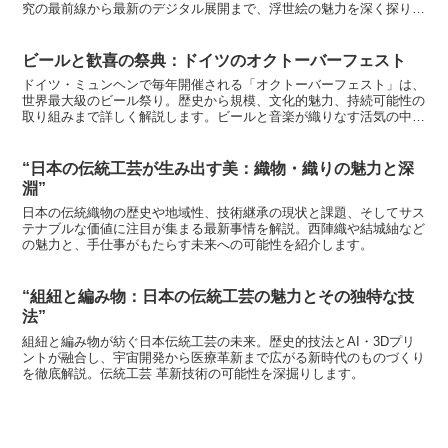
究の最前線から最新のデジタル展開まで、浮世絵の魅力を深く探りま
す。
ビールと歓喜の祭典：ドイツのオクトーバーフェスト
ドイツ・ミュンヘンで毎年開催される「オクトーバーフェスト」は、
世界最大級のビール祭り。歴史から規模、文化的魅力、持続可能性の
取り組みまで詳しく解説します。ビールと音楽が織りなす活気の中
で、国際的な交流と地域経済が融合する魅力を探ります。
“日本の伝統工芸が生み出す美：織物・織りの魅力と深
淵”
日本の伝統織物の歴史や地域性、技術継承の現状と課題、そしてサス
テナブルな価値に注目が集まる最新事情を解説。西陣織や結城紬など
の魅力と、手仕事がもたらす未来への可能性を紹介します。
“組紐と編み物：日本の伝統工芸の魅力とその独特な技
法”
組紐と編み物が紡ぐ日本伝統工芸の未来。歴史的技法とAI・3Dプリ
ントが融合し、宇宙開発から医療革新まで広がる新時代のものづくり
を徹底解説。伝統工芸 革新技術の可能性を深掘りします。