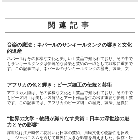
関連記事
音楽の魔法：ネパールのサンキールタンクの響きと文化
的遺産
ネパールはその多様な文化と美しい工芸品で知られており、その中で
もサンキールタンクは伝統的な音楽と芸術の一環として非常に重要で
す。この記事では、ネパールのサンキールタンクの歴史、製法、文化
的な意義について詳しく探求しましょう。サンキールタンク...
アフリカの色と輝き：ビーズ細工の伝統と芸術
アフリカ大陸は、その多様な文化と工芸品で知られており、その中で
もビーズ細工は美しい装飾品とアート作品を生み出す重要な伝統工芸
です。この記事では、アフリカのビーズ細工の歴史、製法、意義につ
いて探求し、その美しさと芸術性に焦点を当てましょう。ア...
“世界の文学・物語が織りなす美術：日本の浮世絵の魅
力とその影響”
浮世絵は江戸時代に花開いた日本の芸術。庶民文化や物語性を反映
し、ジャポニスムを通じて世界に大きな影響を与えました。保存・研