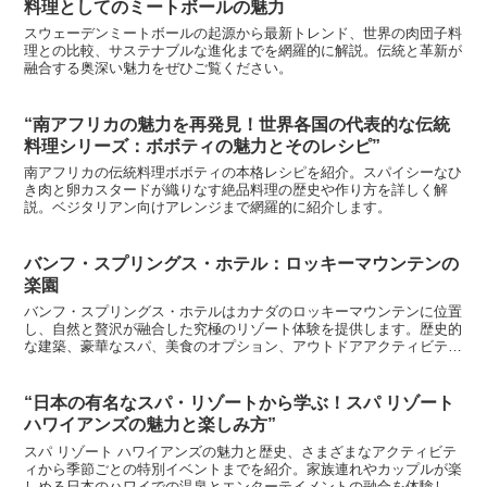
料理としてのミートボールの魅力
スウェーデンミートボールの起源から最新トレンド、世界の肉団子料
理との比較、サステナブルな進化までを網羅的に解説。伝統と革新が
融合する奥深い魅力をぜひご覧ください。
“南アフリカの魅力を再発見！世界各国の代表的な伝統
料理シリーズ：ボボティの魅力とそのレシピ”
南アフリカの伝統料理ボボティの本格レシピを紹介。スパイシーなひ
き肉と卵カスタードが織りなす絶品料理の歴史や作り方を詳しく解
説。ベジタリアン向けアレンジまで網羅的に紹介します。
バンフ・スプリングス・ホテル：ロッキーマウンテンの
楽園
バンフ・スプリングス・ホテルはカナダのロッキーマウンテンに位置
し、自然と贅沢が融合した究極のリゾート体験を提供します。歴史的
な建築、豪華なスパ、美食のオプション、アウトドアアクティビティ
で一生の思い出を。
“日本の有名なスパ・リゾートから学ぶ！スパ リゾート
ハワイアンズの魅力と楽しみ方”
スパ リゾート ハワイアンズの魅力と歴史、さまざまなアクティビテ
ィから季節ごとの特別イベントまでを紹介。家族連れやカップルが楽
しめる日本のハワイでの温泉とエンターテイメントの融合を体験しま