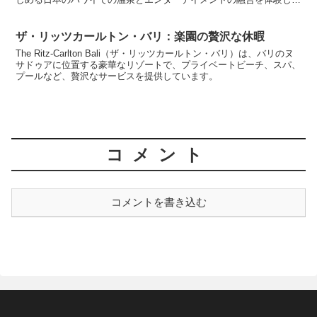
しょう。冬季限定イベントや、日本三大古泉の一つであるいわき湯本
温泉を含む豊富な温泉施設の紹介も。
ザ・リッツカールトン・バリ：楽園の贅沢な休暇
The Ritz-Carlton Bali（ザ・リッツカールトン・バリ）は、バリのヌ
サドゥアに位置する豪華なリゾートで、プライベートビーチ、スパ、
プールなど、贅沢なサービスを提供しています。
コメント
コメントを書き込む