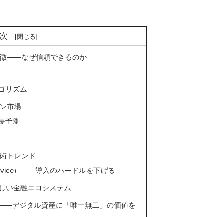
次
徴――なぜ信頼できるのか
ゴリズム
ン市場
長予測
術トレンド
-a-Service）――導入のハードルを下げる
新しい金融エコシステム
）――デジタル資産に「唯一無二」の価値を