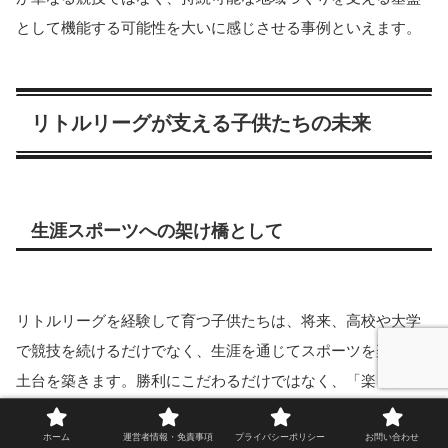
として機能する可能性を大いに感じさせる事例といえます。
リトルリーグが支える子供たちの未来
生涯スポーツへの架け橋として
リトルリーグを経験して育つ子供たちは、将来、高校や大学
で競技を続けるだけでなく、生涯を通じてスポーツを楽しむ
土台を築きます。勝利にこだわるだけではなく、「楽しむ野
球」「仲間と支え合うスポーツ」としての原体験が培われる
ホーム
運営者情報・免責事項
プライバシーポリシー
お問い合わせ
ことで、スポーツを離れてからも健康的な生活習慣や体を動