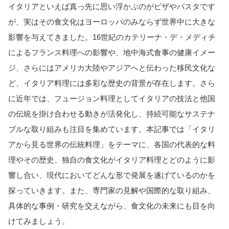
イタリアといえば真っ先に思い浮かぶのがピザやパスタです
が、実はその食文化はヨーロッパのみならず世界中に大きな
影響を与えてきました。16世紀のカテリーナ・デ・メディチ
によるフランス料理への影響や、地中海式食事の健康イメー
ジ、さらにはアメリカ大陸やアジアへと伝わった移民文化な
ど、イタリア料理には多彩な歴史の背景が存在します。さら
に近年では、フュージョン料理としてイタリアの技法と他国
の伝統を掛け合わせる動きが活発化し、持続可能なサステナ
ブルな取り組みも注目を集めています。本記事では「イタリ
アから見る世界の伝統料理」をテーマに、各国の代表的な料
理やその歴史、独自の食文化がイタリア料理とどのように影
響し合い、現代においてどんな形で発展を遂げているのかを
探っていきます。また、専門家の見解や国際的な取り組み、
具体的な事例・研究を交えながら、食文化の未来にも目を向
けてみましょう。