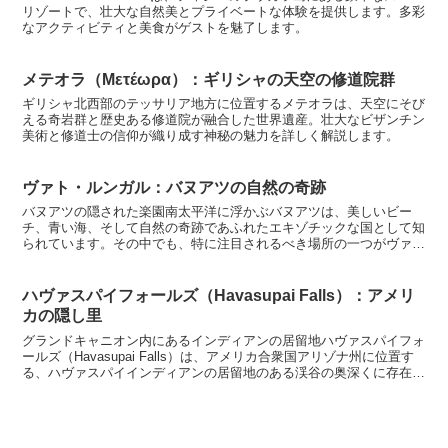
リゾートで、壮大な自然美とプライベートな体験を提供します。多彩
なアクティビティと美食がゲストを魅了します。
メテオラ（Μετέωρα）：ギリシャの天空の修道院群
ギリシャ北西部のテッサリア地方に位置するメテオラは、天空にそび
える奇岩群と歴史ある修道院が融合した世界遺産。壮大なビザンチン
美術と修道士の信仰が織り成す神秘の魅力を詳しく解説します。
ヴァト・ルンガル：バヌアツの自然の奇跡
バヌアツの隠された楽園南太平洋に浮かぶバヌアツは、美しいビー
チ、青い海、そして自然の奇跡であふれたエキゾチックな国として知
られています。その中でも、特に注目されるべき場所の一つがヴァ
ト・ルンガルです。この場所は、バヌアツの自然美と文化を楽し...
ハヴァスパイフォールズ（Havasupai Falls）：アメリ
カの隠し里
グランドキャニオン内にあるインディアンの居留地ハヴァスパイフォ
ールズ（Havasupai Falls）は、アメリカ合衆国アリゾナ州に位置す
る、ハヴァスパイインディアンの居留地のある渓谷の奥深くに存在し
ます。この場所は、長い間ハヴァスパイ族の...