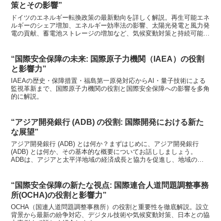
策とその影響”
ドイツのエネルギー転換政策の最新動向を詳しく解説。再生可能エネ
ルギーのシェア増加、エネルギー効率法の影響、太陽光発電と風力発
電の貢献、蓄電池ストレージの増加など、気候変動対策と持続可能な
未来への取り組みに焦点を当てます。
“国際安全保障の未来: 国際原子力機関（IAEA）の役割
と影響力”
IAEAの歴史・保障措置・福島第一原発対応からAI・量子技術による
監視革新まで、国際原子力機関の役割と国際安全保障への影響を多角
的に解説。
“アジア開発銀行 (ADB) の役割: 国際開発における新た
な展望”
アジア開発銀行 (ADB) とは何か？まずはじめに、アジア開発銀行
(ADB) とは何か、その基本的な概要についてお話ししましょう。
ADBは、アジアと太平洋地域の経済成長と協力を促進し、地域の貧
困を削減することを目指して設立された多国間開発...
“国際安全保障の新たな視点: 国際連合人道問題調整事務
所(OCHA)の役割と影響力”
OCHA（国連人道問題調整事務所）の役割と重要性を徹底解説。設立
背景から最新の紛争対応、デジタル技術や気候変動対策、日本との協