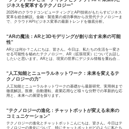
ジネスを変革するテクノロジー”
2025年のクラウドコンピューティングとAPI技術がもたらすビジネス
変革を総合解説。金融・製造業の成功事例から次世代テクノロジーま
で、クラウドAPIビジネス変革の最新トレンドを徹底分析。
“ARの魔法：ARと3Dモデリングが創り出す未来の可能
性”
ARとは何か？こんにちは、皆さん。今日は、私たちの生活を一変さ
せる可能性を秘めたテクノロジー、AR（拡張現実）についてお話し
したいと思います。ARとは、現実の世界にデジタル情報を重ね合わ
せる技術のことを指します。スマートフォンやスペシャルな...
“人工知能とニューラルネットワーク：未来を変えるテ
クノロジーの力”
人工知能とニューラルネットワークの基礎から最新研究、実用例まで
徹底解説。医療、自動運転、産業応用など様々な分野での革新的な応
用と、未来への展望を探ります。
“テクノロジーの進化：チャットボットが変える未来の
コミュニケーション”
テクノロジーの進化とチャットボットこんにちは、皆さん。今日はテ
クノロジーの進化について、特にチャットボットがどのように私たち