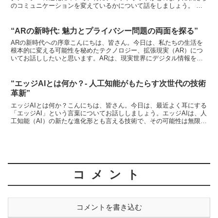
のコミュニケーションを変えているかについて話をしましょう。 テ
クノロジーは日々進化しています。その中でも、チャットボ...
“ARの新時代: 魅力とプライバシー問題の両面を探る”
ARの新時代への序章こんにちは、皆さん。今日は、私たちの生活を
根本的に変える可能性を秘めたテクノロジー、拡張現実（AR）につ
いてお話ししたいと思います。ARは、現実世界にデジタル情報を重
ね合わせることで、私たちの体験を豊かにする技術です。ポ...
“エッジAIとは何か？- 人工知能がもたらす次世代の技術
革新”
エッジAIとは何か？こんにちは、皆さん。今日は、最近よく耳にする
「エッジAI」という言葉についてお話ししましょう。エッジAIは、人
工知能（AI）の新たな進化形とも言える技術で、その可能性は無限大
です。では、具体的に何ができるのか、どのような...
コメント
コメントを書き込む