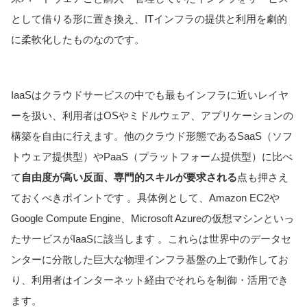
として借りる形に置き換え、ITインフラの提供と利用を劇的
に柔軟化したものなのです。
IaaSはクラウドサービスの中でも最もインフラに近いレイヤ
ーを扱い、利用者はOSやミドルウェア、アプリケーションの
構築を自由に行えます。他のクラウド形態であるSaaS（ソフ
トウェア提供型）やPaaS（プラットフォーム提供型）に比べ
て
自由度が高い反面、専門的スキルが要求される
点も押さえ
ておくべきポイントです 。具体例として、Amazon EC2や
Google Compute Engine、Microsoft Azureの仮想マシンといっ
たサービスがIaaSに該当します 。これらは世界中のデータセ
ンターに分散した巨大な物理インフラ基盤の上で動作してお
り、利用者はインターネット経由でそれらを制御・活用でき
ます。