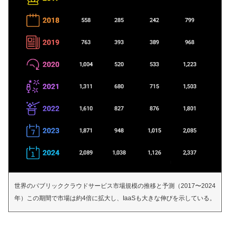
世界のパブリッククラウドサービス市場規模の推移と予測（2017〜2024
年）この期間で市場は約4倍に拡大し、IaaSも大きな伸びを示している。