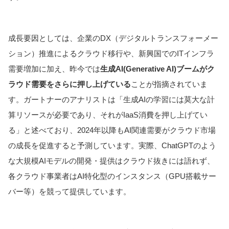
成長要因としては、企業のDX（デジタルトランスフォーメー
ション）推進によるクラウド移行や、新興国でのITインフラ
需要増加に加え、昨今では
生成AI(Generative AI)ブームがク
ラウド需要をさらに押し上げている
ことが指摘されていま
す。ガートナーのアナリストは「生成AIの学習には莫大な計
算リソースが必要であり、それがIaaS消費を押し上げてい
る」と述べており、2024年以降もAI関連需要がクラウド市場
の成長を促進すると予測しています。実際、ChatGPTのよう
な大規模AIモデルの開発・提供はクラウド抜きには語れず、
各クラウド事業者はAI特化型のインスタンス（GPU搭載サー
バー等）を競って提供しています。