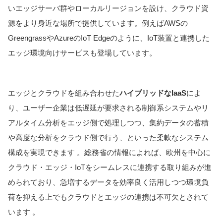
いエッジサーバ群やローカルリージョンを設け、クラウド資
源をより身近な場所で提供しています。例えばAWSの
GreengrassやAzureのIoT Edgeのように、IoT装置と連携した
エッジ環境向けサービスも登場しています。
エッジとクラウドを組み合わせた
ハイブリッドなIaaS
によ
り、ユーザー企業は低遅延が要求される制御系システムやリ
アルタイム分析をエッジ側で処理しつつ、集約データの蓄積
や高度な分析をクラウド側で行う、といった柔軟なシステム
構成を実現できます 。総務省の情報によれば、欧州を中心に
クラウド・エッジ・IoTをシームレスに連携する取り組みが進
められており、急増するデータを効率良く活用しつつ環境負
荷を抑える上でもクラウドとエッジの連携は不可欠とされて
います 。