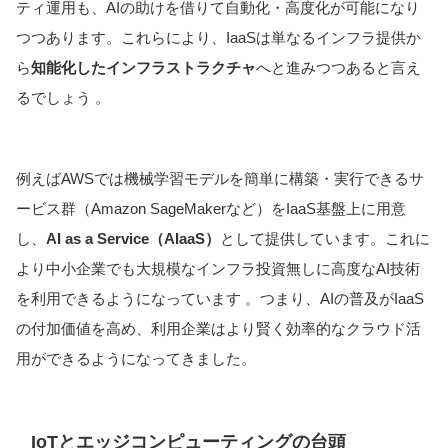
ティ運用も、AIの助けを借りて自動化・高度化が可能になり
つつあります。これらにより、IaaSは単なるインフラ提供か
ら
知能化したインフラストラクチャ
へと進みつつあると言え
るでしょう 。
例えばAWSでは機械学習モデルを簡単に構築・実行できるサ
ービス群（Amazon SageMakerなど）をIaaS基盤上に用意
し、
AI as a Service（AIaaS）
として提供しています。これに
より中小企業でも大規模なインフラ投資無しに高度なAI技術
を利用できるようになっています 。つまり、AIの普及がIaaS
の付加価値を高め、利用企業はより賢く効率的なクラウド活
用ができるようになってきました。
IoTとエッジコンピューティングの台頭