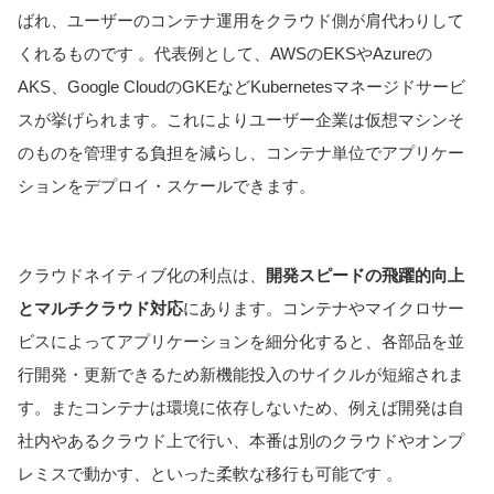
ばれ、ユーザーのコンテナ運用をクラウド側が肩代わりして
くれるものです 。代表例として、AWSのEKSやAzureの
AKS、Google CloudのGKEなどKubernetesマネージドサービ
スが挙げられます。これによりユーザー企業は仮想マシンそ
のものを管理する負担を減らし、コンテナ単位でアプリケー
ションをデプロイ・スケールできます。
クラウドネイティブ化の利点は、
開発スピードの飛躍的向上
とマルチクラウド対応
にあります。コンテナやマイクロサー
ビスによってアプリケーションを細分化すると、各部品を並
行開発・更新できるため新機能投入のサイクルが短縮されま
す。またコンテナは環境に依存しないため、例えば開発は自
社内やあるクラウド上で行い、本番は別のクラウドやオンプ
レミスで動かす、といった柔軟な移行も可能です 。