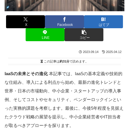
X
Facebook
はてブ
LINE
コピー
2023.09.14
2025.04.12
この記事は
約31分
で読めます。
IaaSの未来とその進化
本記事では、IaaSの基本定義や技術的
な仕組み、導入による利点から始め、最新の進化トレンドと
世界・日本の市場動向、中小企業・スタートアップの導入事
例、そしてコストやセキュリティ、ベンダーロックインとい
った実務的課題を考察します。最後に、今後5年程度を見据え
たクラウド戦略の展望を提示し、中小企業経営者やIT担当者
が取るべきアプローチを探ります。