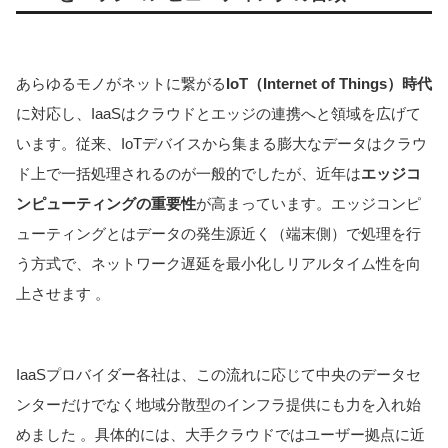
あらゆるモノがネットに繋がる
IoT（Internet of Things）時代
に対応し、IaaSはクラウドとエッジの連携へと領域を広げて
います。従来、IoTデバイスから集まる膨大なデータはクラウ
ド上で一括処理されるのが一般的でしたが、近年は
エッジコ
ンピューティングの重要性
が高まっています。エッジコンピ
ューティングとはデータの発生源近く（端末側）で処理を行
う方式で、ネットワーク遅延を最小化しリアルタイム性を向
上させます 。
IaaSプロバイダー各社は、この流れに応じて中央のデータセ
ンターだけでなく地域分散型のインフラ提供にも力を入れ始
めました 。具体的には、大手クラウドではユーザー拠点に近