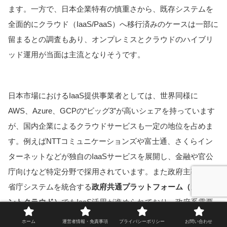
ます。一方で、日本企業特有の慎重さから、既存システムを
全面的にクラウド（IaaS/PaaS）へ移行済みのケースは一部に
留まるとの調査もあり、オンプレミスとクラウドのハイブリ
ッド運用が当面は主流となりそうです。
日本市場におけるIaaS提供事業者としては、世界同様に
AWS、Azure、GCPの“ビッグ3”が高いシェアを持っています
が、国内企業によるクラウドサービスも一定の地位を占めま
す。例えばNTTコミュニケーションズや富士通、さくらイン
ターネットなどが独自のIaaSサービスを展開し、金融や官公
庁向けなど特定分野で採用されています。また政府主導で各
省庁システムを統合する
政府共通プラットフォーム（ガバメ
ントクラウド）
でもIaaS活用が進められており、政府系需要
も国内市場の一端を担っています。
ホーム
運営者情報・免責事項
プライバシーポリシー
お問い合わせ