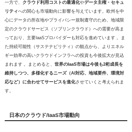
一方で、
クラウド利用コストの最適化
や
データ主権・セキュ
リティ
への関心も市場動向に影響を与えています。欧州を中
心にデータの所在地やプライバシー規制遵守のため、地域限
定のクラウドサービス（ソブリンクラウド）への需要が高ま
っており、主要IaaSプロバイダーも対応を進めています 。ま
た持続可能性（サステナビリティ）の観点から、よりエネル
ギー効率の高いクラウドインフラへの投資も今後拡大が見込
まれます 。まとめると、
世界のIaaS市場は今後も2桁成長を
維持しつつ、多様化するニーズ（AI対応、地域要件、環境対
応など）に合わせてサービスを進化
させていくと考えられま
す。
日本のクラウド/IaaS市場動向