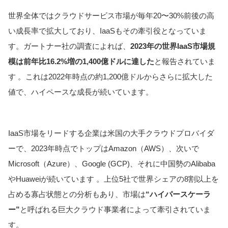
世界全体ではクラウドサービス市場が毎年20〜30%前後の高
い成長率で拡大しており、IaaSもその牽引役となっていま
す。ガートナー社の調査によれば、
2023年の世界IaaS市場規
模は前年比16.2%増の1,400億ドルに達した
と報告されていま
す 。これは2022年時点の約1,200億ドルからさらに拡大した
値で、ハイペースな成長が続いています。
IaaS市場をリードする企業は米国の大手クラウドプロバイダ
ーで、2023年時点でトップはAmazon（AWS）、次いで
Microsoft（Azure）、Google (GCP)、それに中国勢のAlibaba
やHuaweiが続いています 。上位5社で世界シェアの8割以上を
占める寡占状態との分析もあり、市場は
“ハイパースケーラ
ー”
と呼ばれる巨大クラウド事業者によって牽引されていま
す。