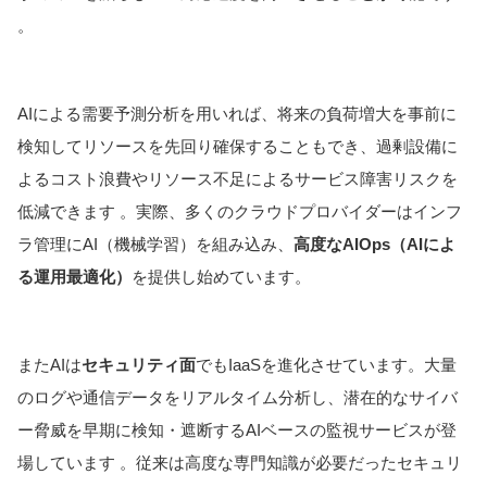
。
AIによる需要予測分析を用いれば、将来の負荷増大を事前に
検知してリソースを先回り確保することもでき、過剰設備に
よるコスト浪費やリソース不足によるサービス障害リスクを
低減できます 。実際、多くのクラウドプロバイダーはインフ
ラ管理にAI（機械学習）を組み込み、
高度なAIOps（AIによ
る運用最適化）
を提供し始めています。
またAIは
セキュリティ面
でもIaaSを進化させています。大量
のログや通信データをリアルタイム分析し、潜在的なサイバ
ー脅威を早期に検知・遮断するAIベースの監視サービスが登
場しています 。従来は高度な専門知識が必要だったセキュリ