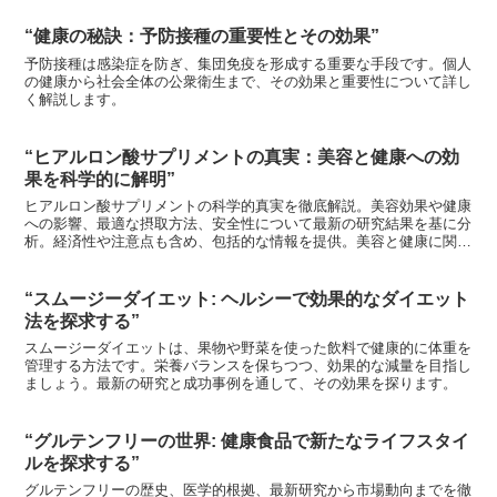
“健康の秘訣：予防接種の重要性とその効果”
予防接種は感染症を防ぎ、集団免疫を形成する重要な手段です。個人
の健康から社会全体の公衆衛生まで、その効果と重要性について詳し
く解説します。
“ヒアルロン酸サプリメントの真実：美容と健康への効
果を科学的に解明”
ヒアルロン酸サプリメントの科学的真実を徹底解説。美容効果や健康
への影響、最適な摂取方法、安全性について最新の研究結果を基に分
析。経済性や注意点も含め、包括的な情報を提供。美容と健康に関心
のある方必見の記事です。
“スムージーダイエット: ヘルシーで効果的なダイエット
法を探求する”
スムージーダイエットは、果物や野菜を使った飲料で健康的に体重を
管理する方法です。栄養バランスを保ちつつ、効果的な減量を目指し
ましょう。最新の研究と成功事例を通して、その効果を探ります。
“グルテンフリーの世界: 健康食品で新たなライフスタイ
ルを探求する”
グルテンフリーの歴史、医学的根拠、最新研究から市場動向までを徹