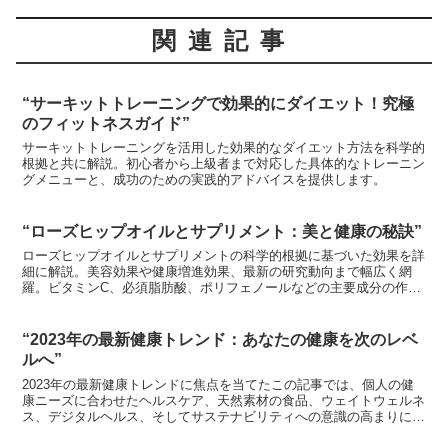
関連記事
“サーキットトレーニングで効果的にダイエット！究極
のフィットネスガイド”
サーキットトレーニングを活用した効果的なダイエット方法を科学的
根拠と共に解説。初心者から上級者まで対応した具体的なトレーニン
グメニューと、成功のための実践的アドバイスを提供します。
“ローズヒップオイルとサプリメント：美と健康の秘訣”
ローズヒップオイルとサプリメントの科学的根拠に基づいた効果を詳
細に解説。美容効果や健康増進効果、最新の研究動向まで幅広く網
羅。ビタミンC、必須脂肪酸、ポリフェノールなどの主要成分の作用
メカニズムや、適切な使用方法、注意点も紹介。美と健康に関心のあ
る方必見の総合的な情報源。
“2023年の最新健康トレンド：あなたの健康を次のレベ
ルへ”
2023年の最新健康トレンドに焦点を当てたこの記事では、個人の健
康ニーズに合わせたヘルスケア、天然素材の食品、ウェイトウェルネ
ス、デジタルヘルス、そしてサステナビリティへの意識の高まりにつ
いて詳しく解説しています。現代の健康志向とウェルビーイングに対