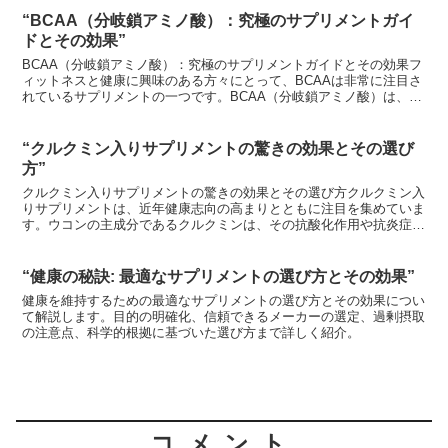
する最新の動向を学び、あなたの健康生活を豊かにするための情報が
満載です。
“BCAA（分岐鎖アミノ酸）：究極のサプリメントガイ
ドとその効果”
BCAA（分岐鎖アミノ酸）：究極のサプリメントガイドとその効果フ
ィットネスと健康に興味のある方々にとって、BCAAは非常に注目さ
れているサプリメントの一つです。BCAA（分岐鎖アミノ酸）は、バ
リン、ロイシン、イソロイシンという3つの必須アミ...
“クルクミン入りサプリメントの驚きの効果とその選び
方”
クルクミン入りサプリメントの驚きの効果とその選び方クルクミン入
りサプリメントは、近年健康志向の高まりとともに注目を集めていま
す。ウコンの主成分であるクルクミンは、その抗酸化作用や抗炎症作
用から、様々な健康効果が期待されています。本記事では、...
“健康の秘訣: 最適なサプリメントの選び方とその効果”
健康を維持するための最適なサプリメントの選び方とその効果につい
て解説します。目的の明確化、信頼できるメーカーの選定、過剰摂取
の注意点、科学的根拠に基づいた選び方まで詳しく紹介。
コメント