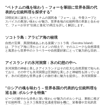
“ベトナムの魂を味わう – フォーを筆頭に世界各国の代
表的な伝統料理を探求する”
19世紀末に誕生したベトナムの国民食「フォー」は、牛骨スープと
スパイスの奥深い味わいが魅力。世界各地の伝統料理の革新と合わせ
て、フォーが示す“伝統と進化”の両立を詳しく解説します。
ソコトラ島：アラビア海の秘境
自然の宝庫、異国情緒あふれる楽園ソコトラ島（Socotra Island）
は、アラビア海に浮かぶイエメンの領土で、そのユニークな自然環境
と風景から世界中のトラベラーや自然愛好家にとって魅力的な目的地
となっています。この島はそのまま異星の惑星...
アイスランドの氷河洞窟：氷の幻想の中へ
氷河洞窟の神秘と美しさアイスランドはその壮大な自然景観で知られ
ており、その中でも氷河洞窟は圧倒的な美しさと神秘性を誇っていま
す。氷の幻想的な世界は多くの旅行者に魅力を提供し、氷河洞窟探検
はアイスランドの冒険の一部として欠かせないものとなって...
“ロシアの魂を味わう – 世界各国の代表的な伝統料理を
巡る旅: ボルシチを特集”
ビーツの鮮やかな赤色と深い味わいが魅力のボルシチは、東欧に根ざ
す伝統料理。ユネスコ無形文化遺産登録を機に、栄養価や文化的意