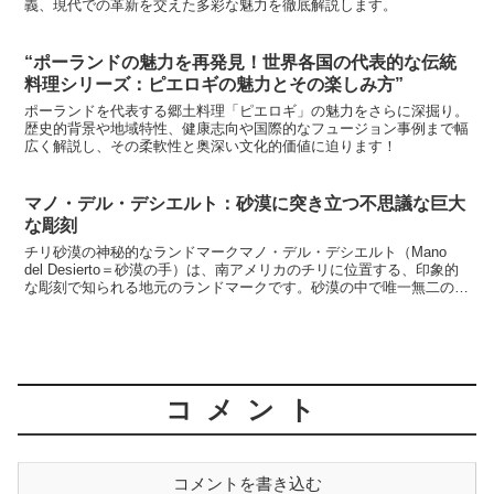
義、現代での革新を交えた多彩な魅力を徹底解説します。
“ポーランドの魅力を再発見！世界各国の代表的な伝統
料理シリーズ：ピエロギの魅力とその楽しみ方”
ポーランドを代表する郷土料理「ピエロギ」の魅力をさらに深掘り。
歴史的背景や地域特性、健康志向や国際的なフュージョン事例まで幅
広く解説し、その柔軟性と奥深い文化的価値に迫ります！
マノ・デル・デシエルト：砂漠に突き立つ不思議な巨大
な彫刻
チリ砂漠の神秘的なランドマークマノ・デル・デシエルト（Mano
del Desierto＝砂漠の手）は、南アメリカのチリに位置する、印象的
な彫刻で知られる地元のランドマークです。砂漠の中で唯一無二の存
在であり、その巨大な手は、多くの訪問者に...
コメント
コメントを書き込む