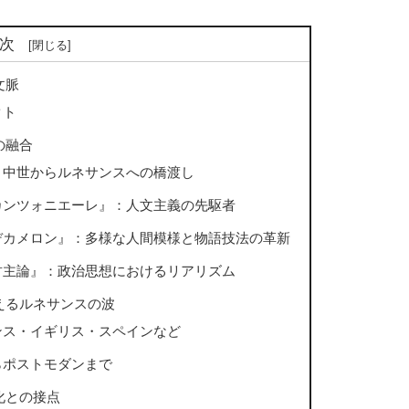
次
文脈
クト
の融合
：中世からルネサンスへの橋渡し
カンツォニエーレ』：人文主義の先駆者
デカメロン』：多様な人間模様と物語技法の革新
君主論』：政治思想におけるリアリズム
えるルネサンスの波
ンス・イギリス・スペインなど
らポストモダンまで
化との接点