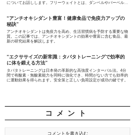
についてお話しします。フリーウェイトとは、ダンベルやバーベルの
ような、重さを調節できるトレーニング器具のことを指しま...
“アンチオキシダント豊富！健康食品で免疫力アップの
秘訣”
アンチオキシダントは免疫力を高め、生活習慣病を予防する重要な物
質。この記事では、アンチオキシダントの効果や豊富に含む食品、最
新の研究結果を解説します。
“エクササイズの新常識：タバタトレーニングで効率的
に体を鍛える方法”
タバタトレーニングは日本発の革新的な高強度インターバル法。4分
間で有酸素・無酸素能力を同時に強化でき、時間がない方でも効率的
に運動効果を得られます。安全策と正しい負荷設定が成功の鍵です。
コメント
コメントを書き込む