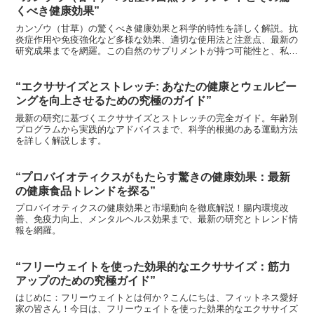
くべき健康効果”
カンゾウ（甘草）の驚くべき健康効果と科学的特性を詳しく解説。抗
炎症作用や免疫強化など多様な効果、適切な使用法と注意点、最新の
研究成果までを網羅。この自然のサプリメントが持つ可能性と、私た
ちの健康への貢献を探ります。漢方薬の重要成分としての役割や、持
続可能な利用の課題にも言及しています。
“エクササイズとストレッチ: あなたの健康とウェルビー
ングを向上させるための究極のガイド”
最新の研究に基づくエクササイズとストレッチの完全ガイド。年齢別
プログラムから実践的なアドバイスまで、科学的根拠のある運動方法
を詳しく解説します。
“プロバイオティクスがもたらす驚きの健康効果：最新
の健康食品トレンドを探る”
プロバイオティクスの健康効果と市場動向を徹底解説！腸内環境改
善、免疫力向上、メンタルヘルス効果まで、最新の研究とトレンド情
報を網羅。
“フリーウェイトを使った効果的なエクササイズ：筋力
アップのための究極ガイド”
はじめに：フリーウェイトとは何か？こんにちは、フィットネス愛好
家の皆さん！今日は、フリーウェイトを使った効果的なエクササイズ