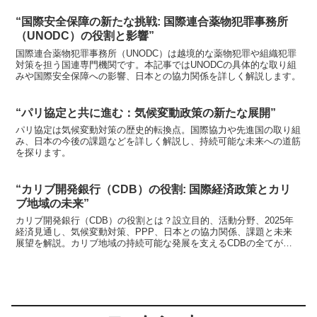
“国際安全保障の新たな挑戦: 国際連合薬物犯罪事務所
（UNODC）の役割と影響”
国際連合薬物犯罪事務所（UNODC）は越境的な薬物犯罪や組織犯罪
対策を担う国連専門機関です。本記事ではUNODCの具体的な取り組
みや国際安全保障への影響、日本との協力関係を詳しく解説します。
“パリ協定と共に進む：気候変動政策の新たな展開”
パリ協定は気候変動対策の歴史的転換点。国際協力や先進国の取り組
み、日本の今後の課題などを詳しく解説し、持続可能な未来への道筋
を探ります。
“カリブ開発銀行（CDB）の役割: 国際経済政策とカリ
ブ地域の未来”
カリブ開発銀行（CDB）の役割とは？設立目的、活動分野、2025年
経済見通し、気候変動対策、PPP、日本との協力関係、課題と未来
展望を解説。カリブ地域の持続可能な発展を支えるCDBの全てがわ
かる総合ガイド。