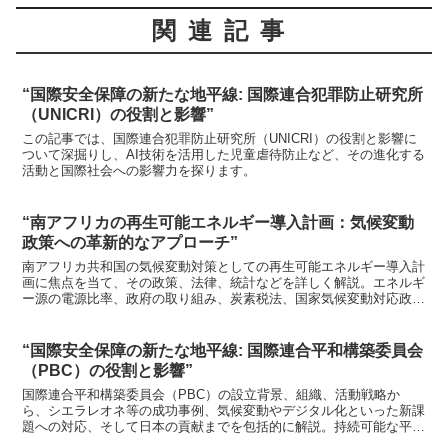
関連記事
“国際安全保障の新たな地平線: 国際連合犯罪防止研究所
（UNICRI）の役割と影響”
この記事では、国際連合犯罪防止研究所（UNICRI）の役割と影響に
ついて深掘りし、AI技術を活用した児童虐待防止など、その進化する
活動と国際社会への影響力を探ります。
“南アフリカの再生可能エネルギー導入計画：気候変動
政策への革新的なアプローチ”
南アフリカ共和国の気候変動対策としての再生可能エネルギー導入計
画に焦点を当て、その政策、法律、統計などを詳しく解説。エネルギ
ー源の電源比率、政府の取り組み、炭素税法、国家気候変動対応政策
などを紹介。
“国際安全保障の新たな地平線: 国際連合平和構築委員会
（PBC）の役割と影響”
国際連合平和構築委員会（PBC）の設立背景、組織、活動戦略か
ら、シエラレオネ等の成功事例、気候変動やデジタル化といった新課
題への対応、そして日本の貢献までを包括的に解説。持続可能な平和
構築の最前線が分かります。